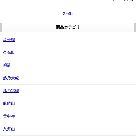
久保田
商品カテゴリ
〆張鶴
久保田
鶴齢
越乃景虎
越乃寒梅
麒麟山
雪中梅
八海山