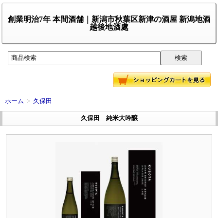
創業明治7年 本間酒舗｜新潟市秋葉区新津の酒屋 新潟地酒
越後地酒處
ホーム
>
久保田
久保田 純米大吟醸