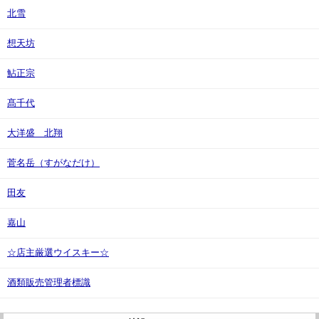
北雪
想天坊
鮎正宗
髙千代
大洋盛 北翔
菅名岳（すがなだけ）
田友
嘉山
☆店主厳選ウイスキー☆
酒類販売管理者標識